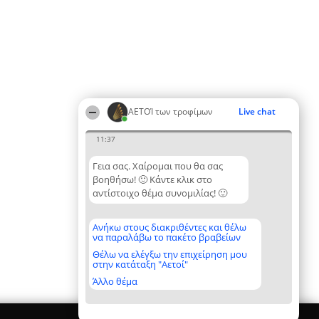
ΑΕΤΟΊ των τροφίμων
Live chat
11:37
Γεια σας. Χαίρομαι που θα σας
βοηθήσω! 🙂 Κάντε κλικ στο
αντίστοιχο θέμα συνομιλίας! 🙂
Ανήκω στους διακριθέντες και θέλω
να παραλάβω το πακέτο βραβείων
Θέλω να ελέγξω την επιχείρηση μου
στην κατάταξη "Αετοί"
Άλλο θέμα