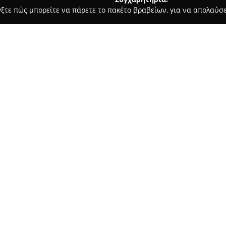
γξτε πώς μπορείτε να πάρετε το πακέτο βραβείων, για να απολαύσε
, Ζαχαροπλαστεία - Ζωγράφου
46 Street Market (Περίπτερο -
ατζίδικο -
Σχετικά με την εταιρεία:
Το
46 Street Market
λειτουργε
περιοχή του Ζωγράφου, στην ο
ένα σύγχρονο κατάστημα που σ
ψιλικατζίδικου και παντοπωλε
προϊόντων για τις καθημερινές
Στο κατάστημα διατίθενται καπ
εφημερίδες και κάρτες κινητής
αναψυκτικά, ροφήματα, ενεργε
εξυπηρετώντας κάθε απαίτηση
χαρακτηριστικό του καταστήμα