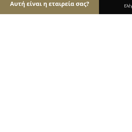
Αυτή είναι η εταιρεία σας?
Ελέ
Αετοί των τροφίμων
Κρεοπωλεία, Ξηροί Καρποί
46 Street Market (Περίπτερο - Ψιλικ
Παντοπωλείο)
8
(11)
Ζωγράφου, Στρ. Μακρυγιάννη 46
Εμφάνιση αριθμού τηλεφώνου