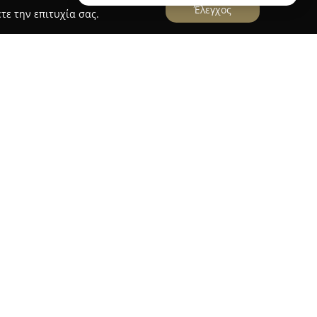
Έλεγχος
τε την επιτυχία σας.
 Ψιλικατζίδικο - Παντοπωλείο)
ί ως ένα κεντρικό σημείο εξυπηρέτησης στην
δό Στρατηγού Μακρυγιάννη 46. Πρόκειται για
υνδυάζει τα χαρακτηριστικά περιπτέρου,
ίου, προσφέροντας μια εκτεταμένη γκάμα
 ανάγκες των κατοίκων.
νικά είδη, όπως τσιγάρα και ποικιλίες καπνού,
 τηλεφωνίας. Επιπλέον, η συλλογή περιλαμβάνει
ιακά ποτά, εμφιαλωμένα νερά και παγωτά,
 οποιαδήποτε ώρα της ημέρας. Ένα διακριτό
τος αποτελεί η δυνατότητα διανομής ψιλικών