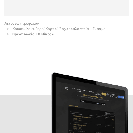
Αετοί των τροφίμων
Κρεοπωλεία, Ξηροί Καρποί, Ζαχαροπλαστεία - Ευοσμο
Κρεοπωλείο «Ο Νίκος»