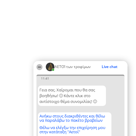
ΑΕΤΟΊ των τροφίμων
Live chat
11:41
Γεια σας. Χαίρομαι που θα σας
βοηθήσω! 🙂 Κάντε κλικ στο
αντίστοιχο θέμα συνομιλίας! 🙂
Ανήκω στους διακριθέντες και θέλω
να παραλάβω το πακέτο βραβείων
Θέλω να ελέγξω την επιχείρηση μου
στην κατάταξη "Αετοί"