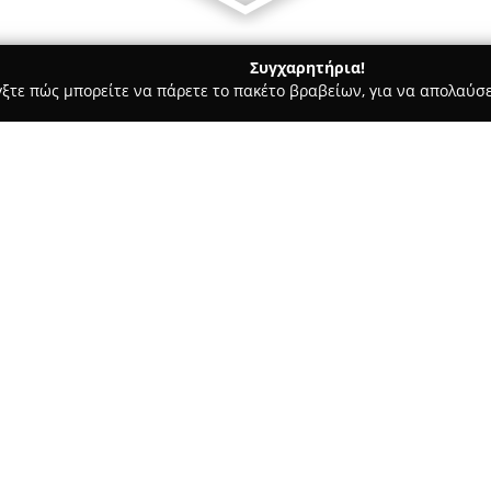
Συγχαρητήρια!
γξτε πώς μπορείτε να πάρετε το πακέτο βραβείων, για να απολαύσε
, Ζαχαροπλαστεία - Νεάπολη
Κρεοπωλείο Σκεντερίδης
Σχετικά με την εταιρεία:
Το
Κρεοπωλείο Σκεντερίδης
αποτελεί ένα καθιερωμένο ση
ποιότητας κρέατα. Με πολυετή
διαθέτει ευρεία συλλογή φρέσ
ανταποκρίνονται σε ποικίλες 
για παροχή άριστης εξυπηρέτη
καταξιώσει το Σκεντερίδης, το
της Ελλάδας, φτάνοντας να συ