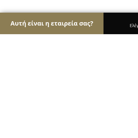
Αυτή είναι η εταιρεία σας?
Ελέ
Αετοί των τροφίμων
Κρεοπωλεία, Ξηροί Καρποί
Κρεοπωλείο Σκεντερίδης
10
(113)
Νεάπολη, Ιατρού Αρχάγγελου 57 Νεάπολη
Εμφάνιση αριθμού τηλεφώνου