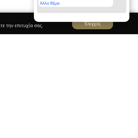
Άλλο θέμα
Έλεγχος
τε την επιτυχία σας.
λειτουργεί στη Νεάπολη Θεσσαλονίκης και
μείο αναφοράς για όσους αναζητούν υψηλής
 παρουσία στον τομέα των τροφίμων, η εταιρεία
κων, επιλεγμένων προϊόντων που
γαστρονομικές ανάγκες. Η συνεχής προσπάθεια
σης και η δέσμευση στην ποιότητα έχουν
 οποίο έχει διακριθεί στον διαγωνισμό TOP 100
γκαταλέγεται ανάμεσα στα κορυφαία κρεοπωλεία