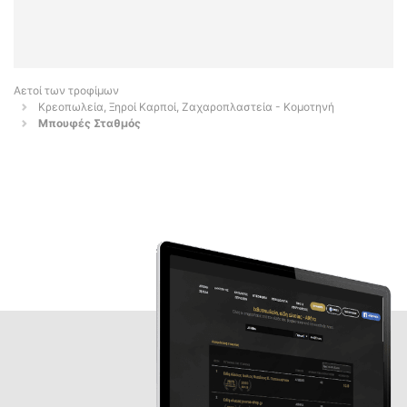
Αετοί των τροφίμων
Κρεοπωλεία, Ξηροί Καρποί, Ζαχαροπλαστεία - Κομοτηνή
Μπουφές Σταθμός