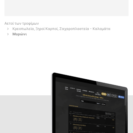
Αετοί των τροφίμων
Κρεοπωλεία, Ξηροί Καρποί, Ζαχαροπλαστεία - Καλαμάτα
Μυρώνι