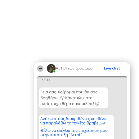
ΑΕΤΟΊ των τροφίμων
Live chat
13:12
Γεια σας. Χαίρομαι που θα σας
βοηθήσω! 🙂 Κάντε κλικ στο
αντίστοιχο θέμα συνομιλίας! 🙂
Ανήκω στους διακριθέντες και θέλω
να παραλάβω το πακέτο βραβείων
Θέλω να ελέγξω την επιχείρηση μου
στην κατάταξη "Αετοί"