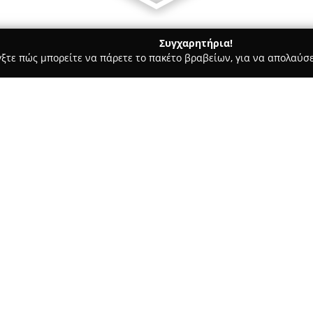
Συγχαρητήρια!
γξτε πώς μπορείτε να πάρετε το πακέτο βραβείων, για να απολαύσε
, Ζαχαροπλαστεία - Ξάνθη
Ο Μύλος
Σχετικά με την εταιρεία:
Στο κέντρο της Ξάνθης, στην ο
Μύλος
ξεχωρίζει στον τομέα τ
Με μακροχρόνια δραστηριότητα
επιχείρηση έχει εδραιωθεί πρ
προϊόντων, ανταποκρινόμενη π
πελατών της.
Η συλλογή του περιλαμβάνει 