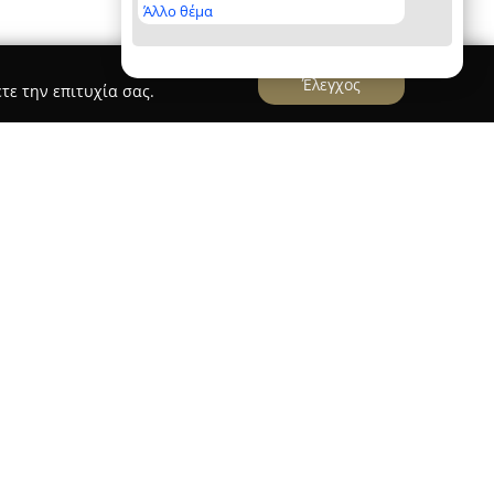
Άλλο θέμα
Έλεγχος
τε την επιτυχία σας.
δό Ανδρέου Δημητρίου 39, το
Αρτοποιείο Ο
ων προϊόντων αρτοποιίας και ζαχαροπλαστικής.
 και σταθερή επιδίωξη της ποιότητας, η
οσφέροντας καθημερινά εκτενή επιλογή
λήρως στις γαστρονομικές προσδοκίες των
φρεσκοψημένο ψωμί, ποικίλα αρτοσκευάσματα,