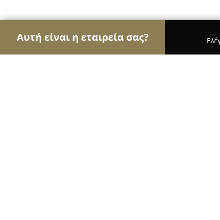
Αυτή είναι η εταιρεία σας?
Ελέ
Αετοί των τροφίμων
Κρεοπωλεία, Ξηροί Καρποί
Ο Μύλος
9.8
(78)
Ξάνθη, Ανδρέου Δημητρίου 39
Εμφάνιση αριθμού τηλεφώνου