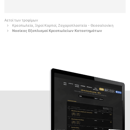
Αετοί των τροφίμων
Κρεοπωλεία, Ξηροί Καρποί, Ζαχαροπλαστεία - Θεσσαλονίκη
Νασίκας Εξοπλισμοί Κρεοπωλείων Καταστημάτων