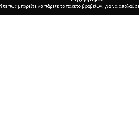
γξτε πώς μπορείτε να πάρετε το πακέτο βραβείων, για να απολαύσε
 Ζαχαροπλαστεία - Αγριά
Ο Μουτζούρης
Σχετικά με την εταιρεία:
Το
Ο Μουτζούρης
βρίσκεται σ
Βόλου Νεοχωρίου, και αποτελε
Το εστιατόριο συνδυάζει μια 
της ημέρας, όπως πρωινό, brun
κατάλογο περιλαμβάνονται πιά
κρέας, πίτσες και παιδικά γεύ
Ο χώρος προσφέρει εσωτερικού
δημιουργώντας άνετο και φιλόξ
Διαθέτει πρόσβαση σε άτομα μ
χρήση καρτών για πληρωμές, δι