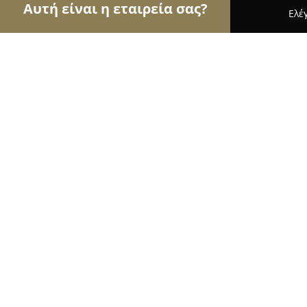
Αυτή είναι η εταιρεία σας?
Ελέ
Αετοί των τροφίμων
Κρεοπωλεία, Ξηροί Καρποί,
Ο Μουτζούρης
9.2
(326)
Αγριά, ΕΟ Βόλου Νεοχωρίου 43
Εμφάνιση αριθμού τηλεφώνου