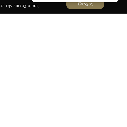
Έλεγχος
τε την επιτυχία σας.
τα Άνω Λεχώνια, κατά μήκος της Εθνικής Οδού
ί σημαντικό γαστρονομικό σημείο της περιοχής.
εκτεταμένη γκάμα επιλογών για όλα τα γεύματα
ch, μεσημεριανό, δείπνο και γλυκά. Στον
τα σχάρας, παραδοσιακές γεύσεις, επιλογές με
ματα, όλα ετοιμασμένα με προσοχή.
ς και εξωτερικούς χώρους καθιστικών,
ενο περιβάλλον για οικογένειες και παρέες.
ε αναπηρία, ενώ υποστηρίζονται κρατήσεις και
ευκολύνοντας τους πελάτες. Ξεχωρίζει για τις