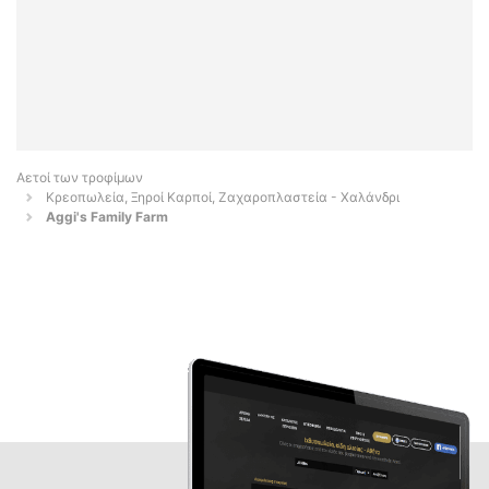
Αετοί των τροφίμων
Κρεοπωλεία, Ξηροί Καρποί, Ζαχαροπλαστεία - Χαλάνδρι
Aggi's Family Farm