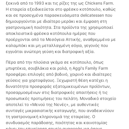
ξεκινά από το 1993 και τις ρίζες της ως Chickens Farm.
Η εταιρεία εξειδικεύεται στο φρέσκο κοτόπουλο, καθώς
και σε προσεγμένα παρασκευάσματα delicatessen που
δημιουργούνται με ιδιαίτερο μεράκι και έμφαση στη
γαστρονομική ποιότητα. Στα προϊόντα της χρησιμοποιεί
αποκλειστικά φρέσκα κοτόπουλα ημέρας που
προέρχονται από τα Μεσόγεια Αττικής, αναθρεμμένα με
καλαμπόκι και μη μεταλλαγμένη σόγια, γεγονός που
εγγυάται ανώτερη γεύση και διατροφική αξία.
Πέρα από την πλούσια γκάμα σε κοτόπουλο, όπως
μπιφτέκια, σουβλάκια και ρολά, η Aggi's Family Farm
προσφέρει επιλογές από βοδινό, χοιρινό και ιδιαίτερες
γεύσεις για χορτοφάγους. Ξεχωριστή θέση κατέχει η
δυνατότητα προσφοράς εξατομικευμένων προϊόντων,
προσαρμοσμένων στις διατροφικές απαιτήσεις ή τις
προσωπικές προτιμήσεις του πελάτη. Μοναδικό στοιχείο
αποτελεί το «Μενού της Νενές», με αυθεντικές
συνταγές μικρασιατικής καταγωγής, που αναδεικνύουν
τη γαστρονομική κληρονομιά της εταιρείας. Ο
συνδυασμός παράδοσης, ποιότητας και καινοτομίας
κάνει την επιχείρηση σημείο αναφοράς για όσους