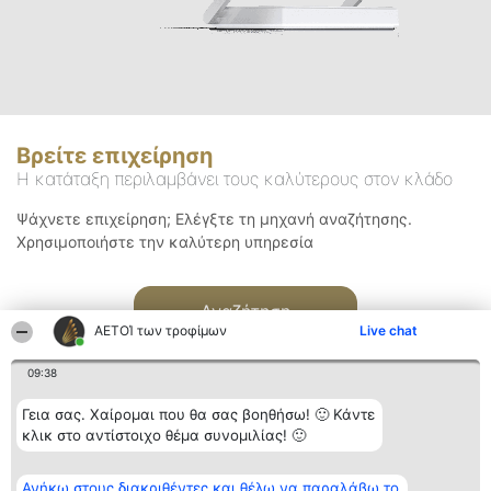
Βρείτε επιχείρηση
Η κατάταξη περιλαμβάνει τους καλύτερους στον κλάδο
Ψάχνετε επιχείρηση; Ελέγξτε τη μηχανή αναζήτησης.
Χρησιμοποιήστε την καλύτερη υπηρεσία
Αναζήτηση
ΑΕΤΟΊ των τροφίμων
Live chat
09:38
Γεια σας. Χαίρομαι που θα σας βοηθήσω! 🙂 Κάντε
κλικ στο αντίστοιχο θέμα συνομιλίας! 🙂
Διοργανωτής της
Κατάταξη
Επικοινωνία
Ανήκω στους διακριθέντες και θέλω να παραλάβω το
κατάταξης
Διακριθέντες
Επικοινωνία