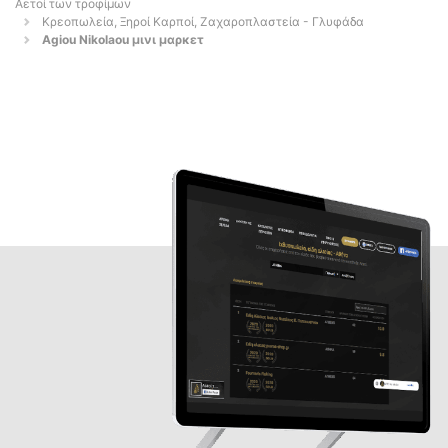
Αετοί των τροφίμων
Κρεοπωλεία, Ξηροί Καρποί, Ζαχαροπλαστεία - Γλυφάδα
Agiou Nikolaou μινι μαρκετ