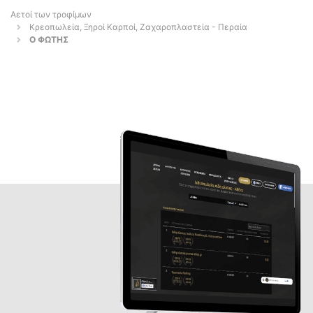
Αετοί των τροφίμων
Κρεοπωλεία, Ξηροί Καρποί, Ζαχαροπλαστεία - Περαία
Ο ΦΩΤΗΣ