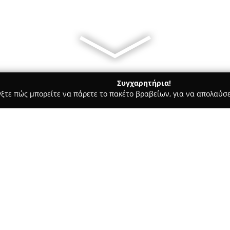
Συγχαρητήρια!
γξτε πώς μπορείτε να πάρετε το πακέτο βραβείων, για να απολαύσε
 Ζαχαροπλαστεία - Χανιά
ΕΔΕΜ ΒΙΟΛΟΓΙΚΑ ΦΡΟΥΤΑ & ΠΡΟΙΟ
ΟΝΤΑ
Σχετικά με την εταιρεία:
Η
ΕΔΕΜ ΒΙΟΛΟΓΙΚΑ ΦΡΟΥΤΑ 
αποτελεί αναγνωρισμένη επιλο
βιολογικής και εκλεκτής ποιό