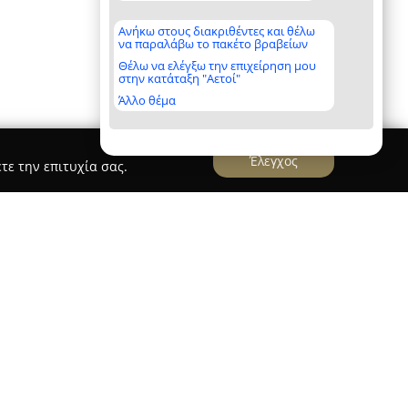
Ανήκω στους διακριθέντες και θέλω
να παραλάβω το πακέτο βραβείων
Θέλω να ελέγξω την επιχείρηση μου
στην κατάταξη "Αετοί"
Άλλο θέμα
Έλεγχος
τε την επιτυχία σας.
ΝΤΑ
& ΠΡΟΙΟΝΤΑ
, η οποία εδρεύει στα Χανιά,
γή για όσους επιζητούν προϊόντα διατροφής
τητας. Διαθέτοντας σημαντική παρουσία στον