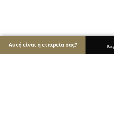
Αυτή είναι η εταιρεία σας?
Ελέ
Αετοί των τροφίμων
Κρεοπωλεία, Ξηροί Καρποί,
ΕΔΕΜ ΒΙΟΛΟΓΙΚΑ ΦΡΟΥΤΑ & ΠΡΟΙ