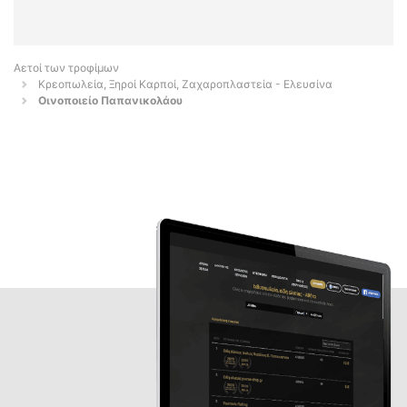
Αετοί των τροφίμων
Κρεοπωλεία, Ξηροί Καρποί, Ζαχαροπλαστεία - Ελευσίνα
Οινοποιείο Παπανικολάου