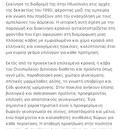
ξεκίνησε τη διαδρομή της στην Ηλιούπολη στις αρχές
της δεκαετίας του 1990, φέροντας μαζί της εμπειρία
και γνώση που πηγάζουν από την ενασχόληση με τους
αμπελώνες του Δομοκού. Η ιστορική αυτή σχέση με την
παραγωγή και διακίνηση κρασιού αντικατοπτρίζεται στη
φροντίδα που έχει αφιερώσει στη διαμόρφωση μιας
πλούσιας κάβας με εμφιαλωμένα και χύμα κρασιά από
ελληνικές και εισαγόμενες ποικιλίες, καλύπτοντας έτσι
μια ευρεία γκάμα επιλογών για κάθε προτίμηση.
Εκτός από τα προσεκτικά επιλεγμένα κρασιά, η κάβα
του Οινοπωλείου Διόνυσου διαθέτει και προϊόντα όπως
αγνό μέλι, παραδοσιακό ρακί, χιώτικα γλυκίσματα,
σπιτικές μαρμελάδες αλόης, το γνωστό υποβρύχιο και
ξύδι φυσικής ωρίμανσης. Στην ποικιλία ανήκουν επίσης
βιολογικά και delicatessen προϊόντα, προσφέροντας
επιλογές για απαιτητικούς γευσιγνώστες. Ένα
σημαντικό χαρακτηριστικό είναι η προσφερόμενη
δωρεάν γευσιγνωσία σε οίνους, αποστάγματα και μέλια,
ενώ παρέχονται και καλαίσθητες συνθέσεις δώρων για
κάθε περίσταση. Η σταθερή προσήλωση στην ποιότητα