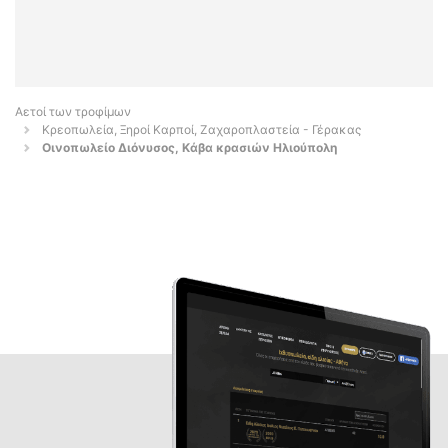
Αετοί των τροφίμων
Κρεοπωλεία, Ξηροί Καρποί, Ζαχαροπλαστεία - Γέρακας
Οινοπωλείο Διόνυσος, Κάβα κρασιών Ηλιούπολη