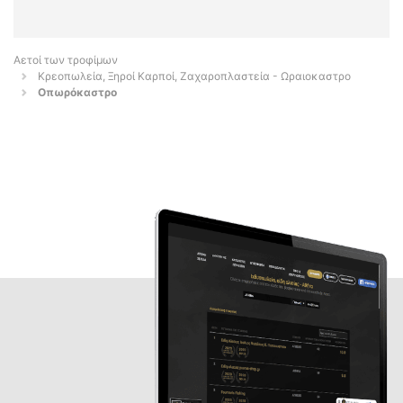
Αετοί των τροφίμων
Κρεοπωλεία, Ξηροί Καρποί, Ζαχαροπλαστεία - Ωραιοκαστρο
Οπωρόκαστρο