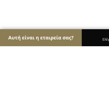
Αυτή είναι η εταιρεία σας?
Ελέ
Αετοί των τροφίμων
Κρεοπωλεία, Ξηροί Καρποί
Agrofeed Ltd
8.7
(19)