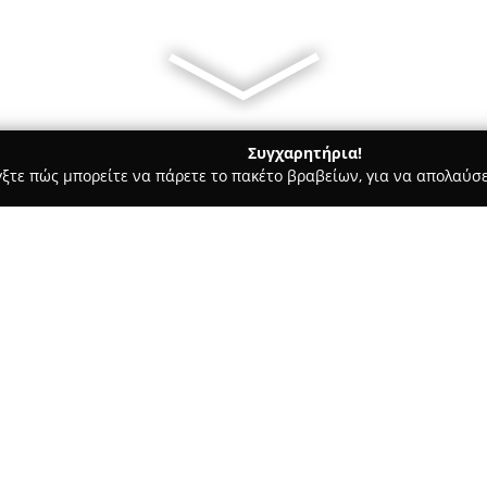
Συγχαρητήρια!
γξτε πώς μπορείτε να πάρετε το πακέτο βραβείων, για να απολαύσε
, Ζαχαροπλαστεία - Διαβατά
Agrofeed Ltd
Σχετικά με την εταιρεία:
Η
Agrofeed
Ltd αποτελεί μια 
εξειδικεύεται στην παραγωγή
η εταιρεία έχει καταφέρει να 
προϊόντα εξαιρετικής ποιότητα