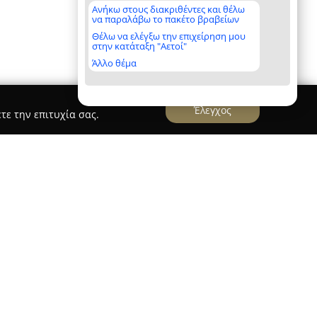
Ανήκω στους διακριθέντες και θέλω
να παραλάβω το πακέτο βραβείων
Θέλω να ελέγξω την επιχείρηση μου
στην κατάταξη "Αετοί"
Άλλο θέμα
Έλεγχος
τε την επιτυχία σας.
ταχέως αναπτυσσόμενη επιχείρηση που
 συμπληρωμάτων ζωοτροφών. Ιδρυμένη το 2006,
εδραιώσει τη θέση της στον κλάδο, διαθέτοντας
ς. Οι σύγχρονες ιδιόκτητες εγκαταστάσεις της