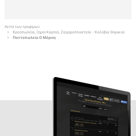
Αετοί των τροφίμων
Κρεοπωλεία, Ξηροί Καρποί, Ζαχαροπλαστεία - Καλύβια Θορικού
Παντοπωλείο Ο Μάριος