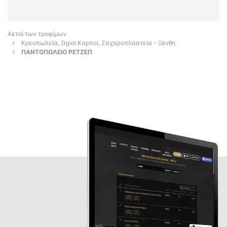
Αετοί των τροφίμων
Κρεοπωλεία, Ξηροί Καρποί, Ζαχαροπλαστεία - Ξάνθη
ΠΑΝΤΟΠΩΛΕΙΟ ΡΕΤΖΕΠ