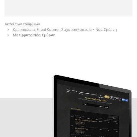
Αετοί των τροφίμων
Κρεοπωλεία, Ξηροί Καρποί, Ζαχαροπλαστεία - Νέα Σμύρνη
Μελίρρυτο Νέα Σμύρνη