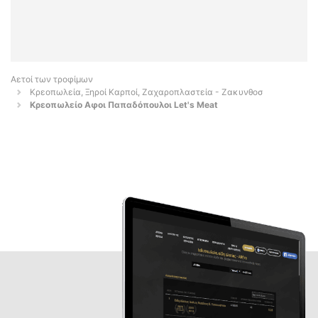
Αετοί των τροφίμων
Κρεοπωλεία, Ξηροί Καρποί, Ζαχαροπλαστεία - Ζακυνθοσ
Κρεοπωλείο Αφοι Παπαδόπουλοι Let's Meat