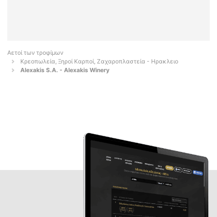
Αετοί των τροφίμων
Κρεοπωλεία, Ξηροί Καρποί, Ζαχαροπλαστεία - Ηρακλειο
Alexakis S.A. - Alexakis Winery