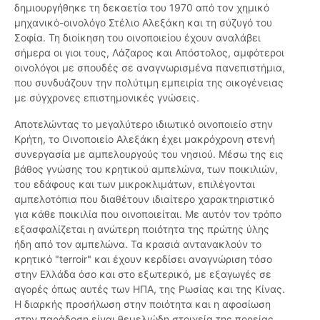
δημιουργήθηκε τη δεκαετία του 1970 από τον χημικό
μηχανικό-οινολόγο Στέλιο Αλεξάκη και τη σύζυγό του
Σοφία. Τη διοίκηση του οινοποιείου έχουν αναλάβει
σήμερα οι γιοι τους, Λάζαρος και Απόστολος, αμφότεροι
οινολόγοι με σπουδές σε αναγνωρισμένα πανεπιστήμια,
που συνδυάζουν την πολύτιμη εμπειρία της οικογένειας
με σύγχρονες επιστημονικές γνώσεις.
Αποτελώντας το μεγαλύτερο ιδιωτικό οινοποιείο στην
Κρήτη, το Οινοποιείο Αλεξάκη έχει μακρόχρονη στενή
συνεργασία με αμπελουργούς του νησιού. Μέσω της εις
βάθος γνώσης του κρητικού αμπελώνα, των ποικιλιών,
του εδάφους και των μικροκλιμάτων, επιλέγονται
αμπελοτόπια που διαθέτουν ιδιαίτερο χαρακτηριστικό
για κάθε ποικιλία που οινοποιείται. Με αυτόν τον τρόπο
εξασφαλίζεται η ανώτερη ποιότητα της πρώτης ύλης
ήδη από τον αμπελώνα. Τα κρασιά αντανακλούν το
κρητικό "terroir" και έχουν κερδίσει αναγνώριση τόσο
στην Ελλάδα όσο και στο εξωτερικό, με εξαγωγές σε
αγορές όπως αυτές των ΗΠΑ, της Ρωσίας και της Κίνας.
Η διαρκής προσήλωση στην ποιότητα και η αφοσίωση
στην παράδοση είναι θεμελιώδη στοιχεία της πορείας