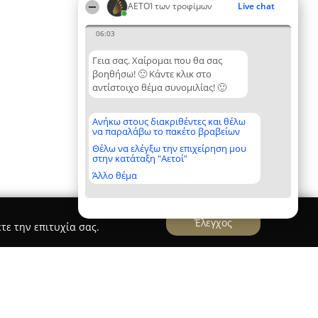
ΑΕΤΟΊ των τροφίμων
Live chat
06:03
Γεια σας. Χαίρομαι που θα σας
βοηθήσω! 🙂 Κάντε κλικ στο
αντίστοιχο θέμα συνομιλίας! 🙂
Ανήκω στους διακριθέντες και θέλω
να παραλάβω το πακέτο βραβείων
Θέλω να ελέγξω την επιχείρηση μου
στην κατάταξη "Αετοί"
Άλλο θέμα
Έλεγχος
τε την επιτυχία σας.