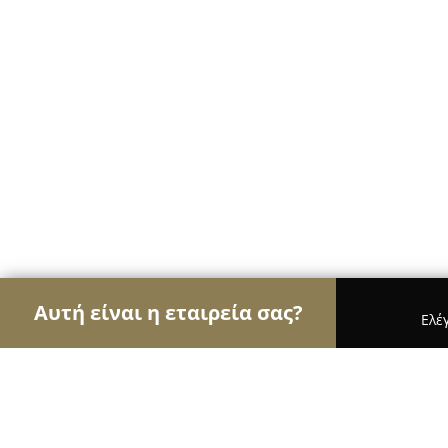
Αυτή είναι η εταιρεία σας?
Ελέ
Αετοί των τροφίμων
Κρεοπωλεία, Ξηροί Καρποί,