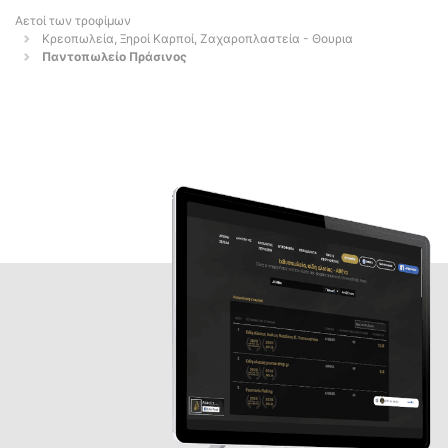
Αετοί των τροφίμων
Κρεοπωλεία, Ξηροί Καρποί, Ζαχαροπλαστεία - Θουρια
Παντοπωλείο Πράσινος