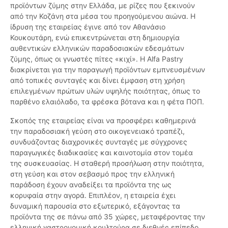
προϊόντων ζύμης στην Ελλάδα, με ρίζες που ξεκινούν
από την Κοζάνη στα μέσα του προηγούμενου αιώνα. Η
ίδρυση της εταιρείας έγινε από τον Αθανάσιο
Κουκουτάρη, ενώ επικεντρώνεται στη δημιουργία
αυθεντικών ελληνικών παραδοσιακών εδεσμάτων
ζύμης, όπως οι γνωστές πίτες «κιχί». Η Alfa Pastry
διακρίνεται για την παραγωγή προϊόντων εμπνευσμένων
από τοπικές συνταγές και δίνει έμφαση στη χρήση
επιλεγμένων πρώτων υλών υψηλής ποιότητας, όπως το
παρθένο ελαιόλαδο, τα φρέσκα βότανα και η φέτα ΠΟΠ.
Σκοπός της εταιρείας είναι να προσφέρει καθημερινά
την παραδοσιακή γεύση στο οικογενειακό τραπέζι,
συνδυάζοντας διαχρονικές συνταγές με σύγχρονες
παραγωγικές διαδικασίες και καινοτομία στον τομέα
της συσκευασίας. Η σταθερή προσήλωση στην ποιότητα,
στη γεύση και στον σεβασμό προς την ελληνική
παράδοση έχουν αναδείξει τα προϊόντα της ως
κορυφαία στην αγορά. Επιπλέον, η εταιρεία έχει
δυναμική παρουσία στο εξωτερικό, εξάγοντας τα
προϊόντα της σε πάνω από 35 χώρες, μεταφέροντας την
ελληνική γαστρονομική κουλτούρα σε διεθνές επίπεδο.