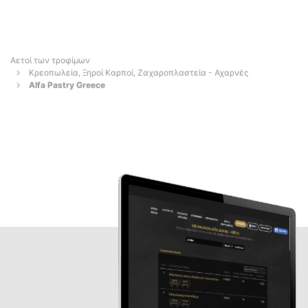
Αετοί των τροφίμων
Κρεοπωλεία, Ξηροί Καρποί, Ζαχαροπλαστεία - Αχαρνές
Alfa Pastry Greece