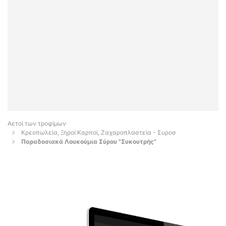
Αετοί των τροφίμων
Κρεοπωλεία, Ξηροί Καρποί, Ζαχαροπλαστεία - Συροσ
Παραδοσιακά Λουκούμια Σύρου "Συκουτρής"