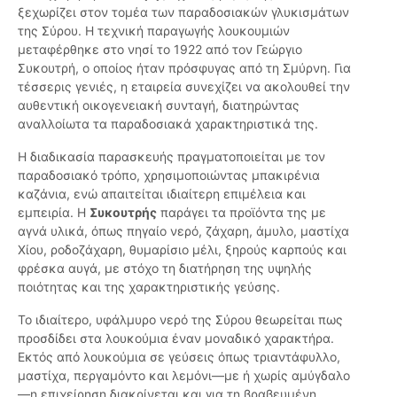
ξεχωρίζει στον τομέα των παραδοσιακών γλυκισμάτων
της Σύρου. Η τεχνική παραγωγής λουκουμιών
μεταφέρθηκε στο νησί το 1922 από τον Γεώργιο
Συκουτρή, ο οποίος ήταν πρόσφυγας από τη Σμύρνη. Για
τέσσερις γενιές, η εταιρεία συνεχίζει να ακολουθεί την
αυθεντική οικογενειακή συνταγή, διατηρώντας
αναλλοίωτα τα παραδοσιακά χαρακτηριστικά της.
Η διαδικασία παρασκευής πραγματοποιείται με τον
παραδοσιακό τρόπο, χρησιμοποιώντας μπακιρένια
καζάνια, ενώ απαιτείται ιδιαίτερη επιμέλεια και
εμπειρία. Η
Συκουτρής
παράγει τα προϊόντα της με
αγνά υλικά, όπως πηγαίο νερό, ζάχαρη, άμυλο, μαστίχα
Χίου, ροδοζάχαρη, θυμαρίσιο μέλι, ξηρούς καρπούς και
φρέσκα αυγά, με στόχο τη διατήρηση της υψηλής
ποιότητας και της χαρακτηριστικής γεύσης.
Το ιδιαίτερο, υφάλμυρο νερό της Σύρου θεωρείται πως
προσδίδει στα λουκούμια έναν μοναδικό χαρακτήρα.
Εκτός από λουκούμια σε γεύσεις όπως τριαντάφυλλο,
μαστίχα, περγαμόντο και λεμόνι—με ή χωρίς αμύγδαλο
—η επιχείρηση διακρίνεται και για τη βραβευμένη