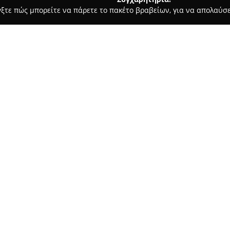
γξτε πώς μπορείτε να πάρετε το πακέτο βραβείων, για να απολαύσε
 Ζαχαροπλαστεία - Χανιά
Κρεοπωλείο «Η Κορυφή»
Σχετικά με την εταιρεία:
Το
Κρεοπωλείο «Η Κορυφή»
διεύθυνση Ελευθερίου Βενιζέλ
εκκινεί από το 1970 και αποτελ
έχει ήδη ενεργή παρουσία. Βα
αδιαπραγμάτευτη έμφαση στην
με προσεκτικά διαλεγμένα, φρ
Στο χώρο του καταστήματος δ
κρέατος, καλύπτοντας τόσο τις
πολύχρονη εμπειρία και η αφ
ελληνικών κρεάτων εγγυώνται 