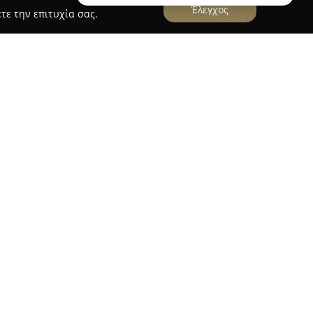
Έλεγχος
τε την επιτυχία σας.
λειτουργεί στο κέντρο των Χανίων, στη
ου 13Α. Η επιχείρηση διατηρεί παράδοση που
είται πλέον από τρεις γενιές, με την τέταρτη να
σικός πυλώνας της λειτουργίας της παραμένει η
 ποιότητα, καθώς προμηθεύει τους πελάτες της
έσκα και νωπά κρέατα.
ιατίθεται ευρύ φάσμα επιλεγμένων προϊόντων
 ανάγκες λιανικής όσο και χονδρικής αγοράς. Η
οσίωση στην επιλογή υψηλής ποιότητας
ότι κάθε προϊόν που φτάνει στους καταναλωτές