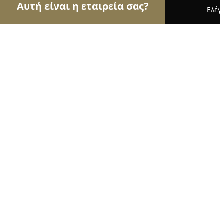
Αυτή είναι η εταιρεία σας?
Ελέ
Αετοί των τροφίμων
Κρεοπωλεία, Ξηροί Καρποί,
Κρεοπωλείο «Η Κορυφή»
8.8
(13)
Χανιά, Ελ. Βενιζέλου 13
Εμφάνιση αριθμού τηλεφώνου