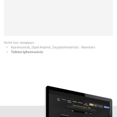
Αετοί των τροφίμων
Κρεοπωλεία, Ξηροί Καρποί, Ζαχαροπλαστεία - Βασιλικο
Tsibise Ιχθυοπωλείο