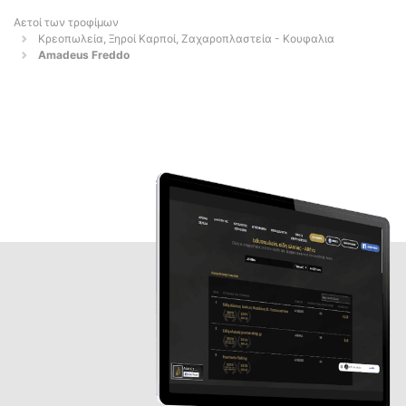
Αετοί των τροφίμων
Κρεοπωλεία, Ξηροί Καρποί, Ζαχαροπλαστεία - Κουφαλια
Amadeus Freddo