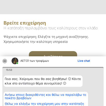
Βρείτε επιχείρηση
Η κατάταξη περιλαμβάνει τους καλύτερους στον κλάδο
Ψάχνετε επιχείρηση; Ελέγξτε τη μηχανή αναζήτησης.
Χρησιμοποιήστε την καλύτερη υπηρεσία
Αναζήτηση
ΑΕΤΟΊ των τροφίμων
Live chat
15:53
Γεια σας. Χαίρομαι που θα σας βοηθήσω! 🙂 Κάντε
κλικ στο αντίστοιχο θέμα συνομιλίας! 🙂
Διοργανωτής της
Κατάταξη
Επικοινωνία
Ανήκω στους διακριθέντες και θέλω να παραλάβω το
κατάταξης
Διακριθέντες
Επικοινωνία
πακέτο βραβείων
BEAUTIFUL COMPANY
Λίστα όλων
Μονοπρόσωπη ΙΚΕ
των
Θέλω να ελέγξω την επιχείρηση μου στην κατάταξη
ΤΗΛ. ΕΠΙΚΟΙΝΩΝΙΑΣ:
διακριθέντων