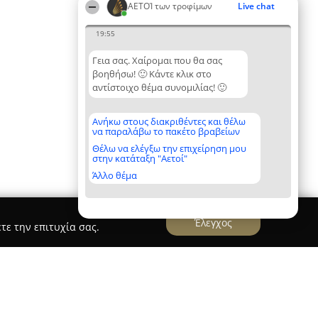
ΑΕΤΟΊ των τροφίμων
Live chat
19:55
Γεια σας. Χαίρομαι που θα σας
βοηθήσω! 🙂 Κάντε κλικ στο
αντίστοιχο θέμα συνομιλίας! 🙂
Ανήκω στους διακριθέντες και θέλω
να παραλάβω το πακέτο βραβείων
Θέλω να ελέγξω την επιχείρηση μου
στην κατάταξη "Αετοί"
Άλλο θέμα
Έλεγχος
τε την επιτυχία σας.
& Market KANTOS