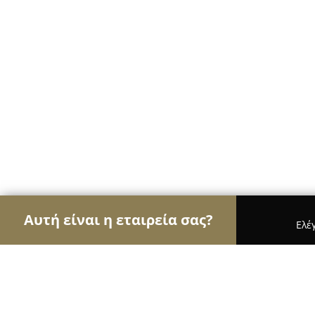
Αυτή είναι η εταιρεία σας?
Ελέ
Αετοί των τροφίμων
Κρεοπωλεία, Ξηροί Καρποί