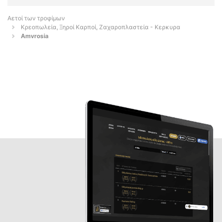
Αετοί των τροφίμων
Κρεοπωλεία, Ξηροί Καρποί, Ζαχαροπλαστεία - Κερκυρα
Amvrosia