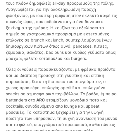
τους πλέον δημοφιλείς all-day προορισμούς της πόλης.
Αναγνωρίζεται για την ολοκληρωμένη παροχή
φιλοξενίας, με ιδιαίτερη έμφαση στον εκλεκτό καφέ τις
πρωινές ώρες, που ενδείκνυται για ένα δυναμικό
ξεκίνημα της ημέρας. Η κουζίνα του εξελίσσει το
σημείο σε γαστρονομικό προορισμό με εκτεταμένες
επιλογές σε brunch και lunch, συμπεριλαμβανομένων
δημιουργικών πιάτων όπως αυγά, pancakes, πίτσες,
ζυμαρικά, σαλάτες, bao buns και κυρίως γεύματα όπως
μοσχάρι, φιλέτο κοτόπουλου και burgers.
Όλες οι γεύσεις παρασκευάζονται με φρέσκα προϊόντα
και με ιδιαίτερη προσοχή στη γευστική και οπτική
παρουσίαση. Κατά τη διάρκεια του απογεύματος, ο
χώρος προσφέρει επιλογές aperitif και επιλεγμένα
snacks σε ατμοσφαιρικό περιβάλλον. Το βράδυ, έμπειροι
bartenders στο
ARC
ετοιμάζουν μοναδικά ποτά και
cocktails, συνοδευόμενα από lounge και upbeat
μουσικές. Το κατάστημα ξεχωρίζει για την υψηλή
ποιότητα των υπηρεσιών, τη συχνή ανανέωση του μενού
και το φιλικό, επαγγελματικό προσωπικό, καθιστώντας
το σημαντικό σημείο συνάντησης στην πόλη.