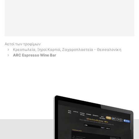
Αετοί των τροφίμων
Κρεοπωλεία, Ξηροί Καρποί, Ζαχαροπλαστεία - Θεσσαλονίκη
ARC Espresso Wine Bar