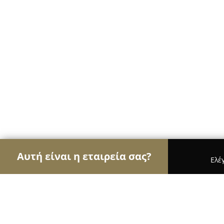
Αυτή είναι η εταιρεία σας?
Ελέ
Αετοί των τροφίμων
Κρεοπωλεία, Ξηροί Καρποί