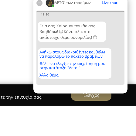
ΑΕΤΟΊ των τροφίμων
Live chat
18:50
Γεια σας. Χαίρομαι που θα σας
βοηθήσω! 🙂 Κάντε κλικ στο
αντίστοιχο θέμα συνομιλίας! 🙂
Ανήκω στους διακριθέντες και θέλω
να παραλάβω το πακέτο βραβείων
Θέλω να ελέγξω την επιχείρηση μου
στην κατάταξη "Αετοί"
Άλλο θέμα
Έλεγχος
τε την επιτυχία σας.