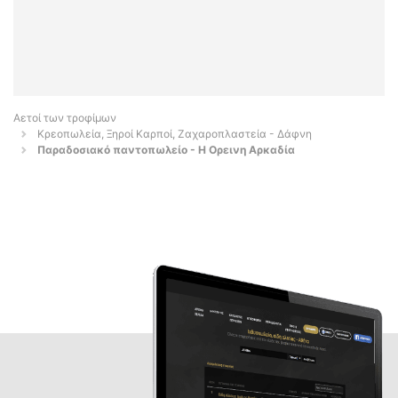
Αετοί των τροφίμων
Κρεοπωλεία, Ξηροί Καρποί, Ζαχαροπλαστεία - Δάφνη
Παραδοσιακό παντοπωλείο - Η Ορεινη Αρκαδία