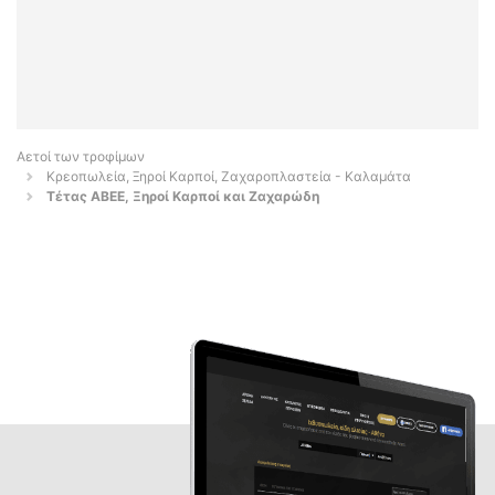
Αετοί των τροφίμων
Κρεοπωλεία, Ξηροί Καρποί, Ζαχαροπλαστεία - Καλαμάτα
Τέτας ΑΒΕΕ, Ξηροί Καρποί και Ζαχαρώδη