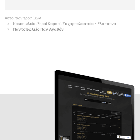
Αετοί των τροφίμων
Κρεοπωλεία, Ξηροί Καρποί, Ζαχαροπλαστεία - Ελασσονα
Παντοπωλείο Παν Αγαθόν