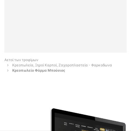
Αετοί των τροφίμων
Κρεοπωλεία, Ξηροί Καρποί, Ζαχαροπλαστεία - Φαρκαδωνα
Κρεοπωλείο Φάρμα Μπούσιος