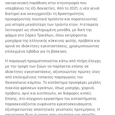
οικογενειακή παράδοση στην κτηνοτροφία που
υπερβαίνει τις έξι δεκαετίες. Από το 2021, η νέα γενιά
διατηρεί και εκσυγχρονίζει τη δραστηριότητα,
προσφέροντας ποιοτικά προϊόντα και παρατείνοντας
μια ιστορία μεγαλύτερη των τριάντα ετών. Η εταιρεία
λειτουργεί ως ολοκληρωμένη μονάδα, με δική της
φάρμα στο Ζάρκο Τρικάλων, όπου εκτρέφονται
μοσχάρια της ελληνικής κόκκινης φυλής, πρόβατα και
αρνιά σε ιδιόκτητες εγκαταστάσεις, χρησιμοποιώντας
επιλεγμένα λιβάδια για τη βόσκηση.
Η παραγωγή πραγματοποιείται κάτω από πλήρη έλεγχο,
με την τροφή των ζώων να παράγεται επίσης σε
ιδιόκτητες εγκαταστάσεις, αξιοποιώντας πρώτες ύλες
από επιλεγμένους τοπικούς παραγωγούς του
Θεσσαλικού κάμπου. Το κατάστημα προσφέρει μεγάλη
ποικιλία φρέσκων κρεάτων, όπως μοσχάρι, χοιρινό,
πρόβατο, αρνί και κοτόπουλο, σε διάφορες κοπές.
Επίσης, στο σύγχρονο εργαστήριο του καταστήματος
παρασκευάζονται ευφάνιστα κρεατοσκευάσματα,
εξυπηρετώντας απαιτητικές γευστικές προτιμήσεις. Η
επιχείρηση δίνει έμφαση στην ποιότητα και στηρίζει