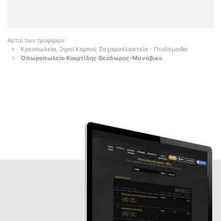
Αετοί των τροφίμων
Κρεοπωλεία, Ξηροί Καρποί, Ζαχαροπλαστεία - Πτολεμαιδα
Όπωροπωλείο Κουρτίδης Θεόδωρος-Μανάβικο