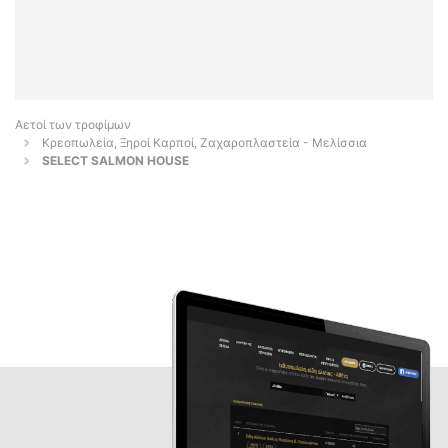
Αετοί των τροφίμων
Κρεοπωλεία, Ξηροί Καρποί, Ζαχαροπλαστεία - Μελίσσια
SELECT SALMON HOUSE