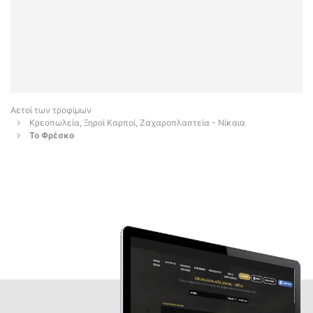
Αετοί των τροφίμων
Κρεοπωλεία, Ξηροί Καρποί, Ζαχαροπλαστεία - Νίκαια
Το Φρέσκο