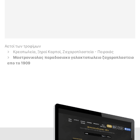
Αετοί των τροφίμων
Κρεοπωλεία, Ξηροί Καρποί, Ζαχαροπλαστεία - Πειραιάς
Μαστρονικολας παραδοσιακο γαλακτοπωλειο ζαχαροπλαστειο
απο το 1909