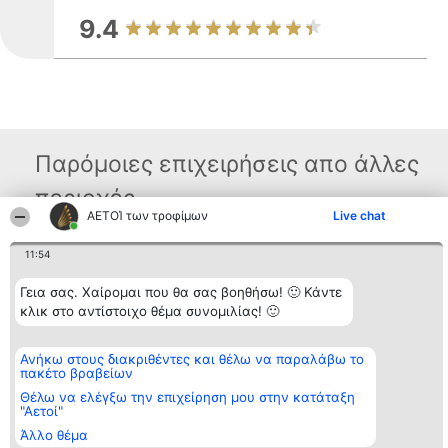
9.4
Παρόμοιες επιχειρήσεις απο άλλες
περιοχές
ΑΕΤΟΊ των τροφίμων
Live chat
11:54
Διοργανωτής της
Κατάταξη
Επικοινωνία
κατάταξης
Διακριθέντες
Επικοινωνία
Γεια σας. Χαίρομαι που θα σας βοηθήσω! 🙂 Κάντε
BEAUTIFUL COMPANY
Λίστα όλων
Μονοπρόσωπη ΙΚΕ
κλικ στο αντίστοιχο θέμα συνομιλίας! 🙂
των
ΤΗΛ. ΕΠΙΚΟΙΝΩΝΙΑΣ:
διακριθέντων
2104128019
Μεθοδολογία
email:
Όροι &
Ανήκω στους διακριθέντες και θέλω να παραλάβω το
aetoi@beautifulcompany.co
προϋποθέσεις
πακέτο βραβείων
ΠΟΛΙΤΙΚΗ
Θέλω να ελέγξω την επιχείρηση μου στην κατάταξη
ΑΠΟΡΡΗΤΟΥ
"Αετοί"
Άλλο θέμα