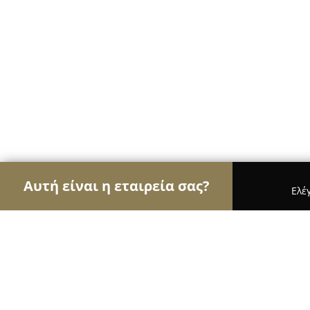
Αυτή είναι η εταιρεία σας?
Ελέ
Αετοί των τροφίμων
Κρεοπωλεία, Ξηροί Καρποί,
ΠΛΟΥΜΗΣ