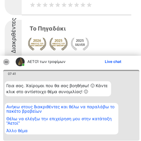
Διακριθέντες
Το Πηγαδάκι
9
ΑΕΤΟΊ των τροφίμων
Live chat
07:41
Διοργανωτής της
Κατάταξη
Επικοινωνία
Γεια σας. Χαίρομαι που θα σας βοηθήσω! 🙂 Κάντε
κατάταξης
Διακριθέντες
Επικοινωνία
BEAUTIFUL COMPANY
κλικ στο αντίστοιχο θέμα συνομιλίας! 🙂
Λίστα όλων
Μονοπρόσωπη ΙΚΕ
των
ΤΗΛ. ΕΠΙΚΟΙΝΩΝΙΑΣ:
διακριθέντων
2104128019
Μεθοδολογία
Ανήκω στους διακριθέντες και θέλω να παραλάβω το
email:
Όροι &
πακέτο βραβείων
aetoi@beautifulcompany.co
προϋποθέσεις
Θέλω να ελέγξω την επιχείρηση μου στην κατάταξη
ΠΟΛΙΤΙΚΗ
"Αετοί"
ΑΠΟΡΡΗΤΟΥ
Άλλο θέμα