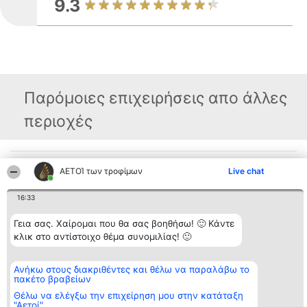
9.3
Παρόμοιες επιχειρήσεις απο άλλες
περιοχές
Διοργανωτής της
Κατάταξη
Επικοινωνία
ΑΕΤΟΊ των τροφίμων
Live chat
κατάταξης
Διακριθέντες
Επικοινωνία
BEAUTIFUL COMPANY
Λίστα όλων
Μονοπρόσωπη ΙΚΕ
16:33
των
ΤΗΛ. ΕΠΙΚΟΙΝΩΝΙΑΣ:
διακριθέντων
2104128019
Μεθοδολογία
Γεια σας. Χαίρομαι που θα σας βοηθήσω! 🙂 Κάντε
email:
Όροι &
κλικ στο αντίστοιχο θέμα συνομιλίας! 🙂
aetoi@beautifulcompany.co
προϋποθέσεις
ΠΟΛΙΤΙΚΗ
ΑΠΟΡΡΗΤΟΥ
Ανήκω στους διακριθέντες και θέλω να παραλάβω το
πακέτο βραβείων
Θέλω να ελέγξω την επιχείρηση μου στην κατάταξη
"Αετοί"