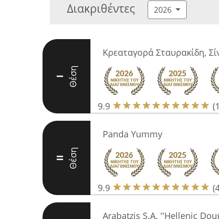
Διακριθέντες
2026
Κρεαταγορά Σταυρακίδη, Σί
Θέση
I
9.9
(
Panda Yummy
Θέση
II
9.9
(
Arabatzis S.A. ''Hellenic Dou