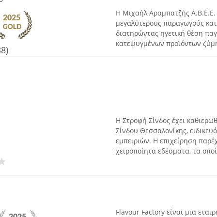
Η Μιχαήλ Αραμπατζής Α.Β.Ε.Ε.
μεγαλύτερους παραγωγούς κα
διατηρώντας ηγετική θέση πα
κατεψυγμένων προϊόντων ζύμης.
38)
Η Στροφή Σίνδος έχει καθιερω
Σίνδου Θεσσαλονίκης, ειδικευ
εμπειριών. Η επιχείρηση παρέ
χειροποίητα εδέσματα, τα οποία
Flavour Factory είναι μια ετα