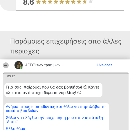
8.6
Παρόμοιες επιχειρήσεις απο άλλες
περιοχές
ΑΕΤΟΊ των τροφίμων
Live chat
Διοργανωτής της
Κατάταξη
Επικοινωνία
κατάταξης
Διακριθέντες
Επικοινωνία
03:17
BEAUTIFUL COMPANY
Λίστα όλων
Μονοπρόσωπη ΙΚΕ
των
Γεια σας. Χαίρομαι που θα σας βοηθήσω! 🙂 Κάντε
ΤΗΛ. ΕΠΙΚΟΙΝΩΝΙΑΣ:
διακριθέντων
2104128019
κλικ στο αντίστοιχο θέμα συνομιλίας! 🙂
Μεθοδολογία
email:
Όροι &
aetoi@beautifulcompany.co
προϋποθέσεις
ΠΟΛΙΤΙΚΗ
Ανήκω στους διακριθέντες και θέλω να παραλάβω το
ΑΠΟΡΡΗΤΟΥ
πακέτο βραβείων
Θέλω να ελέγξω την επιχείρηση μου στην κατάταξη
"Αετοί"
Άλλο θέμα