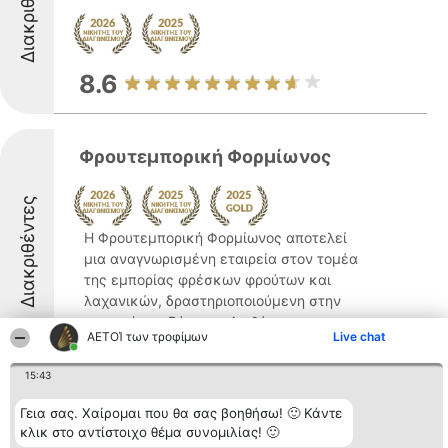
Διακριθέντες
8.6
Φρουτεμπορική Φορμίωνος
Διακριθέντες
Η Φρουτεμπορική Φορμίωνος αποτελεί
μια αναγνωρισμένη εταιρεία στον τομέα
της εμπορίας φρέσκων φρούτων και
λαχανικών, δραστηριοποιούμενη στην
περιοχή του Βύρωνα. Διαθέτει
ΑΕΤΟΊ των τροφίμων
Live chat
μακροχρόνια παρουσία στην τοπική αγορά
και έχει εδραιωθεί ως βασικό σημείο ...
15:43
9.2
Γεια σας. Χαίρομαι που θα σας βοηθήσω! 🙂 Κάντε
κλικ στο αντίστοιχο θέμα συνομιλίας! 🙂