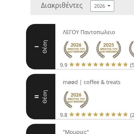
Διακριθέντες
2026
ΛΕΓΟΥ Παντοπωλειο
Θέση
I
9.9
(
møød | coffee & treats
Θέση
II
9.8
(
"Μουριες"