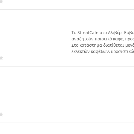
Το StreatCafe στο Αλιβέρι Ευβ
αναζητούν ποιοτικό καφέ, προσ
Στο κατάστημα διατίθεται με
εκλεκτών καφέδων, δροσιστικών