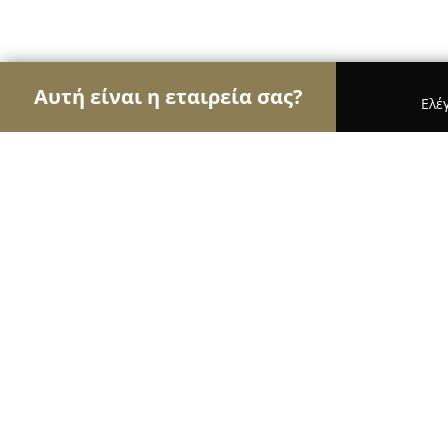
Αυτή είναι η εταιρεία σας?
Ελέ
Αετοί των τροφίμων
Κρεοπωλεία, Ξηροί Καρποί
Φέτα Λαγκαδά Βογιατζή
9.7
(50)
Λαγκαδάς, Thessaloníki