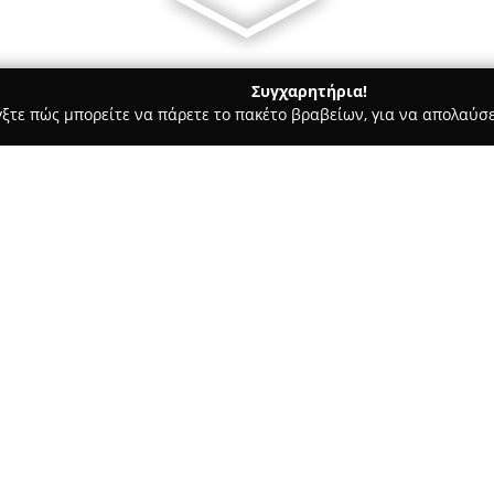
Συγχαρητήρια!
γξτε πώς μπορείτε να πάρετε το πακέτο βραβείων, για να απολαύσε
, Ζαχαροπλαστεία - Λαγκαδάς
Φέτα Λαγκαδά Βογιατζή
Σχετικά με την εταιρεία:
Η εταιρεία
Φέτα Λαγκαδά Βογ
παράδοση της Μακεδονίας και 
αξιοποιώντας την πολυετή εμπ
Λαγκαδά Θεσσαλονίκης, η εται
εκλεκτών λευκών τυριών, διακ
και τη συνεχή εξέλιξη των προ
κατσικίσιο, αγελαδινό τυρί και