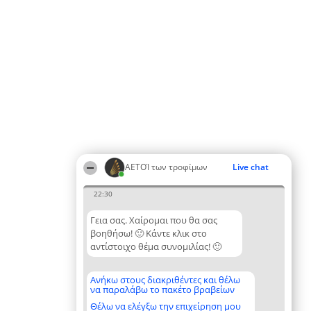
ΑΕΤΟΊ των τροφίμων
Live chat
22:30
Γεια σας. Χαίρομαι που θα σας
βοηθήσω! 🙂 Κάντε κλικ στο
αντίστοιχο θέμα συνομιλίας! 🙂
Ανήκω στους διακριθέντες και θέλω
να παραλάβω το πακέτο βραβείων
Θέλω να ελέγξω την επιχείρηση μου