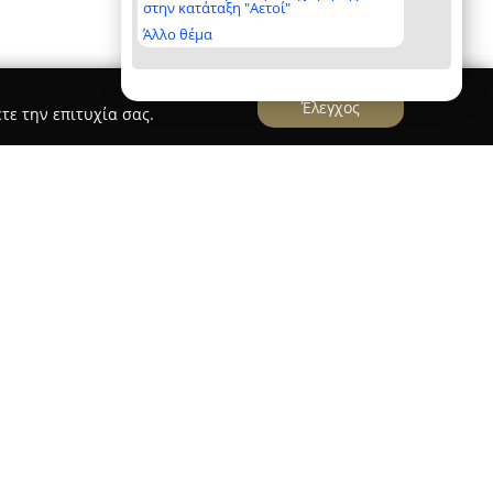
στην κατάταξη "Αετοί"
Άλλο θέμα
Έλεγχος
τε την επιτυχία σας.
ιατζή
έχει βαθιές ρίζες στην τυροκομική
ξεκίνησε τη δραστηριότητά της το 1981,
ειρία του ιδρυτή της. Βασισμένη στο Περιβολάκι
ρεία ειδικεύεται στην αποκλειστική παραγωγή
ρινόμενη για την αφοσίωσή της στην ποιότητα
ϊόντων της. Παράγει Φέτα Π.Ο.Π., παραδοσιακό,
 τυρί τσαντίλας.